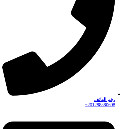
رقم الهاتف
201288880698+