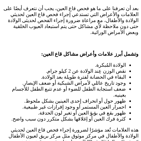
بعد أن تعرفنا على ما هو فحص قاع العين، يجب أن نتعرف أيضًا على
العلامات والأعراض التي تستدعي إجراء فحص قاع العين لحديثي
الولادة والأطفال، مع مراعاة ضرورة إجراء الفحص لحديثى الولادة
حتى دون ملاحظة لأي مشاكل حتى يتم استبعاد العيوب الخلقية
وبعض الأمراض الوراثية.
وتشمل أبرز علامات وأعراض مشاكل قاع العين:
الولادة المُبكرة.
نقص الوزن عِند الولادة عن 2 كيلو جرام.
البقاء في الحضانة لفترة طويلة بعد الولادة.
وجود تاريخ عائلي لأمراض الشبكية أو ضعف الإبصار.
ضعف استجابة الطفل للضوء أو عدم تتبع الطفل للأجسام
بعينيه.
ظهور حول أو انحراف إحدى العينين بشكل ملحوظ.
احمرار العين المستمر أو وجود إفرازات غير طبيعية.
ظهور بقع في بؤبؤ العين أو تغير لون الحدقة.
كثرة فرك العين أو إغلاقها بشكل متكرر دون سبب واضح.
هذه العلامات تُعد مؤشرًا لضرورة إجراء فحص قاع العين لحديثي
الولادة والأطفال في مركز موثوق مثل مركز بريق لعيون الأطفال