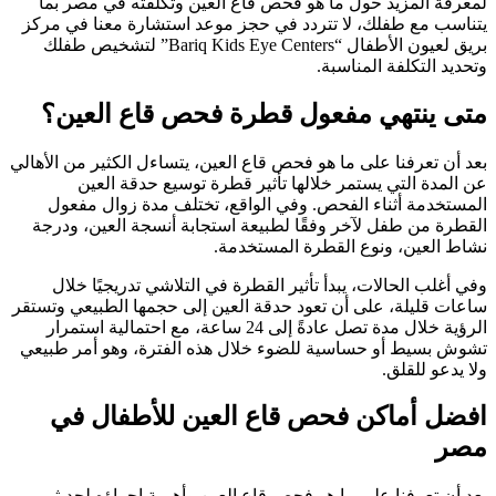
لمعرفة المزيد حول ما هو فحص قاع العين وتكلفته في مصر بما
يتناسب مع طفلك، لا تتردد في حجز موعد استشارة معنا في مركز
بريق لعيون الأطفال “Bariq Kids Eye Centers” لتشخيص طفلك
وتحديد التكلفة المناسبة.
متى ينتهي مفعول قطرة فحص قاع العين
؟
بعد أن تعرفنا على ما هو فحص قاع العين، يتساءل الكثير من الأهالي
عن المدة التي يستمر خلالها تأثير قطرة توسيع حدقة العين
المستخدمة أثناء الفحص. وفي الواقع، تختلف مدة زوال مفعول
القطرة من طفل لآخر وفقًا لطبيعة استجابة أنسجة العين، ودرجة
نشاط العين، ونوع القطرة المستخدمة.
وفي أغلب الحالات، يبدأ تأثير القطرة في التلاشي تدريجيًا خلال
ساعات قليلة، على أن تعود حدقة العين إلى حجمها الطبيعي وتستقر
الرؤية خلال مدة تصل عادةً إلى 24 ساعة، مع احتمالية استمرار
تشوش بسيط أو حساسية للضوء خلال هذه الفترة، وهو أمر طبيعي
ولا يدعو للقلق.
افضل أماكن فحص قاع العين للأطفال في
مصر
بعد أن تعرفنا على ما هو فحص قاع العين وأهمية إجراؤه لحديثي