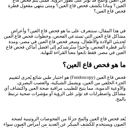
في العين والمخ قد تؤثر على تطور الرؤية. فمتى يتم فحص قاع
العين؟ وماذا يكشف فحص قاع العين؟ ومتى ينتهي مفعول قطرة
فحص قاع العين؟
في هذا المقال، سنتعرف على ما هو فحص قاع العين؟ وأعراض
مشاكل قاع العين التي تستدعي الفحص، وخطوات فحص قاع العين
لحديثي الولادة والأطفال، وسعر فحص قاع العين في مصر، ومدة
تأثير قطرة الفحص، وأخيرًا سنُرشدكم إلى افضل أماكن فحص قاع
العين في مصر. فقط تابعوا معنا القراءة للنهاية.
ما هو فحص قاع العين؟
فحص قاع العين (Fundoscopy) هو اختبار طبي شائع يُجرى لتقييم
الجزء الخلفي من العين، ويشمل الشبكية، والعصب البصري،
والأوعية الدموية، مما يتيح للطبيب مراقبة صحة العين واكتشاف أي
مشاكل واضطرابات قد تؤثر على الرؤية أو مؤشرات صحية ترتبط
بالمخ.
يُعد فحص قاع العين والمخ جزءًا من الفحوصات الروتينية لصحة
العيون ويستخدم للكشف المبكر عن العديد من أمراض العيون سواء