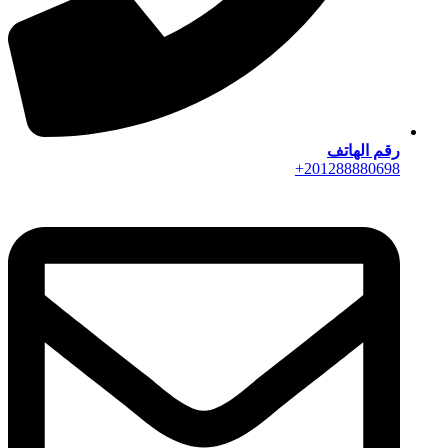
رقم الهاتف
201288880698+