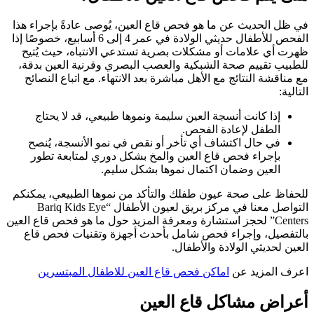
في ظل الحديث عن ما هو فحص قاع العين، يُوصى عادةً بإجراء هذا
الفحص للأطفال حديثي الولادة في عمر 4 إلى 6 أسابيع، خصوصًا إذا
ظهرت أي علامات أو مشكلات بصرية تستدعي الانتباه، حيث يُتيح
للطبيب تقييم صحة الشبكية والعصب البصري وقرنية العين بدقة،
مع مناقشة النتائج مع الأهل مباشرة بعد الانتهاء. مع اتباع النصائح
التالية:
إذا كانت أنسجة العين سليمة ونموها طبيعي، قد لا يحتاج
الطفل لإعادة الفحص.
في حال اكتشاف أي تأخر أو نقص في نمو الأنسجة، يُنصح
بإجراء فحص قاع العين والمخ بشكل دوري لمتابعة تطور
العين وضمان اكتمال نموها بشكل سليم.
للحفاظ على صحة عيون طفلك والتأكد من نموها الطبيعي، يمكنكم
التواصل معنا في مركز بريق لعيون الأطفال “Bariq Kids Eye
Centers” لحجز استشارة ومعرفة المزيد حول ما هو فحص قاع العين
بالتفصيل، وإجراء فحص شامل بأحدث أجهزة وتقنيات فحص قاع
العين لحديثي الولادة والأطفال.
اعرف المزيد عن
اماكن فحص قاع العين للاطفال المبتسرين
أعراض مشاكل قاع العين