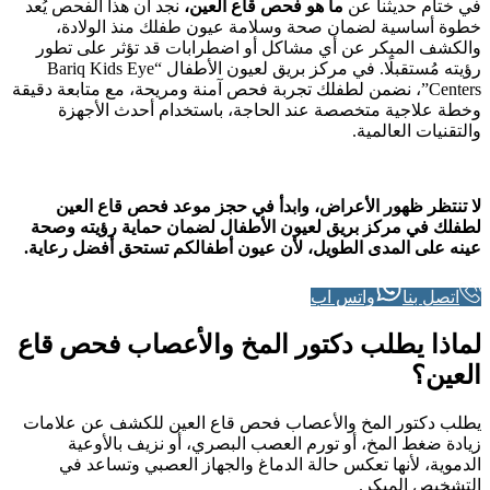
في ختام حديثنا عن
ما هو فحص قاع العين،
نجد أن هذا الفحص يُعد
خطوة أساسية لضمان صحة وسلامة عيون طفلك منذ الولادة،
والكشف المبكر عن أي مشاكل أو اضطرابات قد تؤثر على تطور
رؤيته مُستقبلًا. في مركز بريق لعيون الأطفال “Bariq Kids Eye
Centers”، نضمن لطفلك تجربة فحص آمنة ومريحة، مع متابعة دقيقة
وخطة علاجية متخصصة عند الحاجة، باستخدام أحدث الأجهزة
والتقنيات العالمية.
لا تنتظر ظهور الأعراض، وابدأ في حجز موعد فحص قاع العين
لطفلك في مركز بريق لعيون الأطفال لضمان حماية رؤيته وصحة
عينه على المدى الطويل، لأن عيون أطفالكم تستحق أفضل رعاية.
اتصل بنا
واتس اب
لماذا يطلب دكتور المخ والأعصاب فحص قاع
العين؟
يطلب دكتور المخ والأعصاب فحص قاع العين للكشف عن علامات
زيادة ضغط المخ، أو تورم العصب البصري، أو نزيف بالأوعية
الدموية، لأنها تعكس حالة الدماغ والجهاز العصبي وتساعد في
التشخيص المبكر.