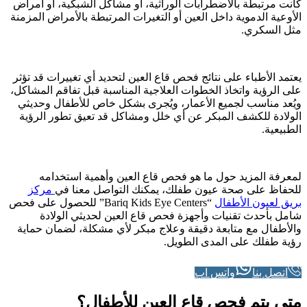
كانت مرتبطة بالاضطرابات الوراثية، أو مشاكل الشبكية، أو أمراض
الأوعية الدموية داخل العين أو التغيرات المرتبطة بالأمراض المزمنة
مثل السكري.
يعتمد الأطباء على نتائج فحص قاع العين لتحديد أي تغييرات قد تؤثر
على الرؤية واتخاذ الخطوات العلاجية المناسبة قبل تفاقم المشاكل،
ويُعد مناسب لجميع الأعمار، ويُجرى بشكل خاص للأطفال وحديثي
الولادة للكشف المبكر عن أي خلل ومشاكل قد تعيق تطور الرؤية
الطبيعية.
لمعرفة المزيد حول ما هو فحص قاع العين وأهمية استخدامه
للحفاظ على صحة عيون طفلك، يمكنك التواصل معنا في
مركز
بريق لعيون الأطفال
“Bariq Kids Eye Centers” للحصول على فحص
شامل بأحدث تقنيات وأجهزة فحص قاع العين لحديثي الولادة
والأطفال مع متابعة دقيقة وعلاج مبكر لأي مشكلة، لضمان حماية
رؤية طفلك على المدى الطويل.
اتصل بنا
واتس اب
متى يتم فحص قاع العين للأطفال؟