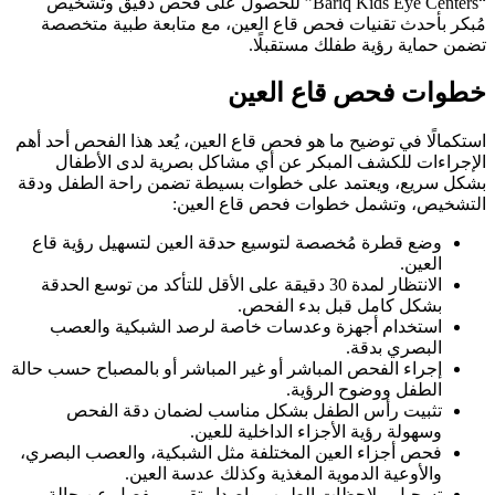
“Bariq Kids Eye Centers” للحصول على فحص دقيق وتشخيص
مُبكر بأحدث تقنيات فحص قاع العين، مع متابعة طبية متخصصة
تضمن حماية رؤية طفلك مستقبلًا.
خطوات فحص قاع العين
استكمالًا في توضيح ما هو فحص قاع العين، يُعد هذا الفحص أحد أهم
الإجراءات للكشف المبكر عن أي مشاكل بصرية لدى الأطفال
بشكل سريع، ويعتمد على خطوات بسيطة تضمن راحة الطفل ودقة
التشخيص، وتشمل خطوات فحص قاع العين:
وضع قطرة مُخصصة لتوسيع حدقة العين لتسهيل رؤية قاع
العين.
الانتظار لمدة 30 دقيقة على الأقل للتأكد من توسع الحدقة
بشكل كامل قبل بدء الفحص.
استخدام أجهزة وعدسات خاصة لرصد الشبكية والعصب
البصري بدقة.
إجراء الفحص المباشر أو غير المباشر أو بالمصباح حسب حالة
الطفل ووضوح الرؤية.
تثبيت رأس الطفل بشكل مناسب لضمان دقة الفحص
وسهولة رؤية الأجزاء الداخلية للعين.
فحص أجزاء العين المختلفة مثل الشبكية، والعصب البصري،
والأوعية الدموية المغذية وكذلك عدسة العين.
تسجيل ملاحظات الطبيب وإصدار تقرير مفصل عن حالة