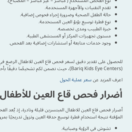
نوع الفحص المستخدم ( مباشر – غير مباشر – المصباح).
تقدم التقنيات والأجهزة المستخدمة.
حالة الطفل الصحية وضرورة إجراء فحوص إضافية.
نوع قطرة توسيع بؤبؤ العين المستخدمة.
خبرة الطبيب ومدى تخصصه.
مستوى تجهيزات المركز أو المستشفى الطبية.
وجود خدمات متابعة أو استشارات إضافية بعد الفحص.
للحصول على تقدير دقيق لسعر فحص قاع العين للاطفال الرضع في م
(Bariq Kids Eye Centers)، حيث نضمن لكم تشخيصًا دقيقًا بأحدث تقنيات وأجهزة فحص قاع العين للأطفال بأسعار تنافسية.
اعرف المزيد عن
سعر عملية الحول
أضرار فحص قاع العين للأطفال
أضرار فحص قاع العين للاطفال المبتسرين قليلة ونادرة، إذ يُعد الفح
المؤقتة نتيجة استخدام قطرة توسيع حدقة العين وتزول تدريجيًا بمر
تشوش في الرؤية وضبابية.