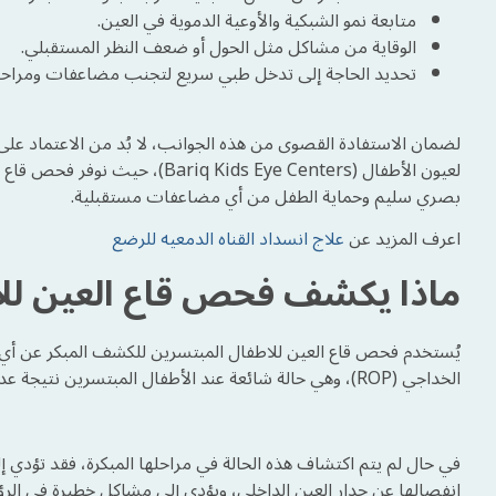
متابعة نمو الشبكية والأوعية الدموية في العين.
الوقاية من مشاكل مثل الحول أو ضعف النظر المستقبلي.
تحديد الحاجة إلى تدخل طبي سريع لتجنب مضاعفات ومراحل 
لضمان الاستفادة القصوى من هذه الجوانب، لا بُد من الاعتماد 
لعيون الأطفال ( Kids Eye Centers
بصري سليم وحماية الطفل من أي مضاعفات مستقبلية.
اعرف المزيد عن
علاج انسداد القناه الدمعيه للرضع
ماذا يكشف فحص قاع العين لل
يُستخدم فحص قاع العين للاطفال المبتسرين للكشف المبكر عن أي مش
الخداجي (ROP)، وهي حالة شائعة عند الأطفال المبتسرين نتيجة عدم اكتمال نمو الأوعية الدموية في شبكية العين عند الولادة المبكرة.
في حال لم يتم اكتشاف هذه الحالة في مراحلها المبكرة، فقد تؤدي 
انفصالها عن جدار العين الداخلي، ويؤدي إلى مشاكل خطيرة في الرؤي