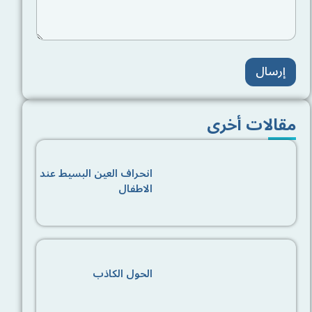
ت
ر
و
ن
ي
إرسال
مقالات أخرى
انحراف العين البسيط عند
الاطفال
الحول الكاذب