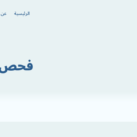
الرئيسية
عن ا
فحص قا