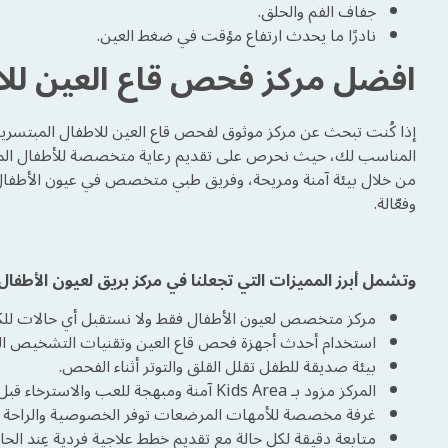
جفاف الفم والحلق.
نادرًا ما يحدث ارتفاع مؤقت في ضغط العين.
افضل مركز فحص قاع العين لل
إذا كُنت تبحث عن مركز موثوق لفحص قاع العين للاطفال المبتسري
المناسب لك، حيث نحرص على تقديم رعاية متخصصة للأطفال المب
من خلال بيئة آمنة ومريحة، وفريق طبي متخصص في عيون الأطفال 
وفعّالة.
وتشمل أبرز المميزات التي تجعلنا في مركز بريق لعيون الأطفال 
مركز متخصص لعيون الأطفال فقط ولا نستقبل أي حالات للكب
استخدام أحدث أجهزة فحص قاع العين وتقنيات التشخيص ال
بيئة صديقة للطفل تقلل القلق والتوتر أثناء الفحص.
المركز مزود بـ Kids Area آمنة ومبهجة للعب والاسترخاء قبل الفحص.
غرفة مخصصة للأمهات المرضعات توفر الخصوصية والراحة أثنا
متابعة دقيقة لكل حالة مع تقديم خطط علاجية فردية عِند ال