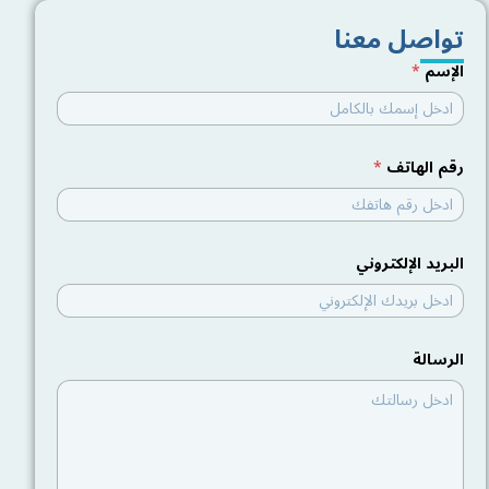
تواصل معنا
الإسم
*
رقم الهاتف
*
ر
البريد الإلكتروني
ق
م
ا
ل
ه
ا
الرسالة
ت
ف
ا
ل
إ
ل
ك