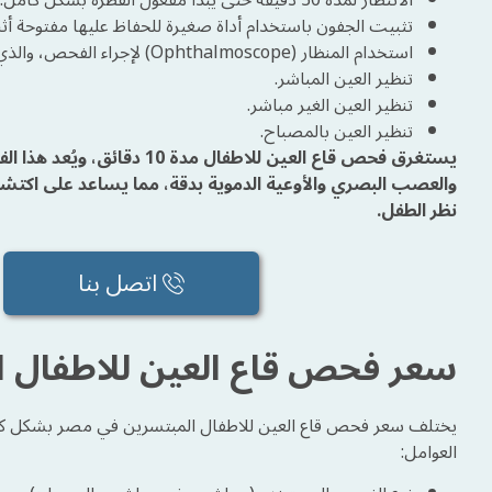
تثبيت الجفون باستخدام أداة صغيرة للحفاظ عليها مفتوحة أث
استخدام المنظار (Ophthalmoscope) لإجراء الفحص، والذي قد يكون:
تنظير العين المباشر.
تنظير العين الغير مباشر.
تنظير العين بالمصباح.
يستغرق فحص قاع العين للاطفال
والعصب البصري والأوعية الدموية بدقة، مما يساعد على اكتشاف 
نظر الطفل.
اتصل بنا
سعر فحص قاع العين للاطفال 
يختلف سعر فحص قاع العين للاطفال المبتسرين في مصر بشكل كبير وف
العوامل: