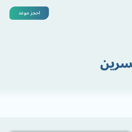
احجز موعد
تسرين