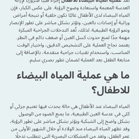
تُعد
عملية المياه البيضاء للاطفال
إجراءً طبيًا ضروريًا لإزالة
العدسة المعتمة واستعادة وضوح الرؤية. على عكس الكبار، فإن
المياه البيضاء لدى الأطفال غالبًا تكون خلقية أو نتيجة أمراض
وراثية أو إصابات بالعين، وتؤثر بشكل مباشر على تطور الإبصار
ونمو الرؤية الطبيعية. لذلك، تُعد التدخلات الجراحية المبكرة
مهمة جدًا لمنع حدوث كسل العين أو ضعف دائم في النظر.
يعتمد نجاح العملية على التشخيص الدقيق، واختيار الوقت
المناسب، واستخدام تقنيات جراحية متقدمة، بالإضافة إلى
متابعة الطفل بعد العملية لضمان تطور بصري سليم.
ما هي عملية المياه البيضاء
للاطفال؟
المياه البيضاء عند الأطفال هي حالة يحدث فيها تعتيم جزئي أو
كلي في عدسة العين الطبيعية، ما يمنع الضوء من الوصول
بشكل واضح إلى الشبكية ويؤثر بشكل مباشر على تطور الرؤية،
وقد تظهر المياه البيضاء منذ الولادة أو خلال الشهور الأولى من
عمر الطفل، وتعد من المشكلات البصرية التي تتطلب تدخلًا