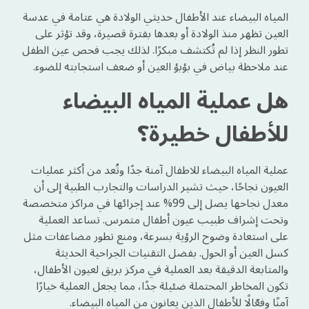
المياه البيضاء عند الأطفال حديثي الولادة هي عتامة في عدسة
العين تظهر منذ الولادة أو بعدها بفترة قصيرة، وقد تؤثر على
تطور النظر إذا لم تُكتشف مبكرًا. لذلك يجب فحص عين الطفل
عند ملاحظة بياض في بؤبؤ العين أو ضعف استجابته للضوء.
هل عملية المياه البيضاء
للأطفال خطيرة؟
عملية المياه البيضاء للاطفال آمنة جدًا وتُعد من أكثر عمليات
العيون نجاحًا، حيث تشير الدراسات والتجارب الطبية إلى أن
معدل نجاحها يصل إلى 99% عند إجرائها في مراكز متخصصة
وتحت إشراف طبيب عيون أطفال متمرس. تساعد العملية
على استعادة وضوح الرؤية بسرعة، ومنع تطور مضاعفات مثل
كسل العين أو الحول. بفضل التقنيات الجراحية الحديثة
والمتابعة الدقيقة بعد العملية في مركز بريق لعيون الأطفال،
تكون المخاطر المحتملة ضئيلة جدًا، مما يجعل العملية خيارًا
آمنًا وفعّالًا للأطفال الذين يعانون من المياه البيضاء.