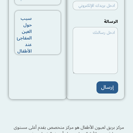
ا
سبب
الرسالة
ل
حول
إ
العين
ل
ك
المفاجئ
ت
عند
ر
الأطفال
و
ن
ي
ا
ل
إ
س
إرسال
م
ا
ل
ب
ر
ي
د
مركز بريق لعيون الأطفال هو مركز متخصص يقدم أعلى مستوى