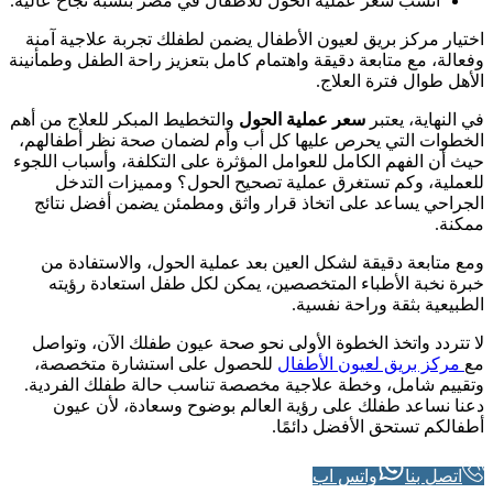
أنسب سعر عملية الحول للأطفال في مصر بنسبة نجاح عالية.
اختيار مركز بريق لعيون الأطفال يضمن لطفلك تجربة علاجية آمنة
وفعالة، مع متابعة دقيقة واهتمام كامل بتعزيز راحة الطفل وطمأنينة
الأهل طوال فترة العلاج.
في النهاية، يعتبر
سعر عملية الحول
والتخطيط المبكر للعلاج من أهم
الخطوات التي يحرص عليها كل أب وأم لضمان صحة نظر أطفالهم،
حيث أن الفهم الكامل للعوامل المؤثرة على التكلفة، وأسباب اللجوء
للعملية، وكم تستغرق عملية تصحيح الحول؟ ومميزات التدخل
الجراحي يساعد على اتخاذ قرار واثق ومطمئن يضمن أفضل نتائج
ممكنة.
ومع متابعة دقيقة لشكل العين بعد عملية الحول، والاستفادة من
خبرة نخبة الأطباء المتخصصين، يمكن لكل طفل استعادة رؤيته
الطبيعية بثقة وراحة نفسية.
لا تتردد واتخذ الخطوة الأولى نحو صحة عيون طفلك الآن، وتواصل
مع
مركز بريق لعيون الأطفال
للحصول على استشارة متخصصة،
وتقييم شامل، وخطة علاجية مخصصة تناسب حالة طفلك الفردية.
دعنا نساعد طفلك على رؤية العالم بوضوح وسعادة، لأن عيون
أطفالكم تستحق الأفضل دائمًا.
اتصل بنا
واتس اب