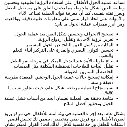
تساعد عملية الحول الأطفال على استعادة الرؤية الطبيعية وتحسين
وظيفة العين بشكل ملحوظ، مما يخفف القلق على مستقبل الطفل
ويعزز ثقته بنفسه، كما أن معرفة فوائد العملية تساعد الآباء
والأمهات على اتخاذ قرار مبني على معلومات طبية دقيقة وواقعية،
ومن أبرز مميزات عملية الحول ما يلي:
تصحيح الانحراف وتحسين شكل العين بعد عملية الحول.
تعزيز الرؤية الأحادية وتقليل ازدواج الرؤية.
الوقاية من كسل العين الناتج عن الحول المستمر.
تحسين التوازن البصري والقدرة على التركيز أثناء التعلم
واللعب.
نتائج طويلة الأمد عند التدخل المبكر في مرحلة نمو الطفل.
تقليل الحاجة للعلاجات التحفظية المكلفة مثل العدسات
الخاصة أو التمارين الطويلة.
إمكانية تصحيح حالات عملية الحول الوحشي المعقدة بطريقة
دقيقة وآمنة.
نسبة نجاح العملية مرتفعة بشكل عام، حيث تتجاوز نسب إلـ
80%.
متابعة دقيقة بعد العملية لضمان الحد من أسباب فشل عملية
الحول وتحقيق أفضل النتائج.
بشكل عام، يعد إجراء العملية في بيئة آمنة للأطفال، في مركز بريق
لعيون الأطفال، مع فريق طبي متخصص، يضمن لك تحقيق أقصى
استفادة للطفل وراحة نفسية للأهل، لذلك اتخاذ القرار المبكر بشأن