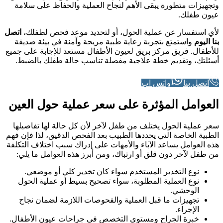
وتجهيزات متطورة يبقى الأهم لنجاح العملية والحفاظ على سلامة
عيون طفلك.
لأي استفسار عن عملية الحول، أو لتحديد موعد فحص لطفلك،
اتصل
بنا اليوم
واستمتع بتجربة رعاية طبية مريحة وآمنة في بيئة صديقة
للأطفال. فريق مركز بريق لعيون الأطفال مستعد للإجابة على جميع
أسئلتك، وتقديم خطة علاجية مفصلة تناسب حالة طفلك بالضبط.
اتصل بنا
واتس اب
العوامل المؤثرة على سعر عملية حول العين
سعر عملية الحول يختلف من طفل لآخر لأن كل حالة لها تفاصيلها
الطبية الخاصة التي يحددها الطبيب بعد الفحص الدقيق، لذا فإن فهم
هذه العوامل يساعد الآباء والأمهات على إدراك سبب اختلاف التكلفة
من طفل لآخر دون قلق أو ارتباك، ومن أبرز هذه العوامل ما يلي:
نوع التخدير المستخدم سواء كان تخدير كلي أو موضعي.
نوع العملية المطلوبة، سواء تصحيح بسيط أو عملية الحول
الوحشي.
تجهيزات ما قبل العملية والفحوصات اللازمة لضمان نجاح
الإجراء.
خبرة الجراح ومستوى التخصص في جراحات عيون الأطفال.