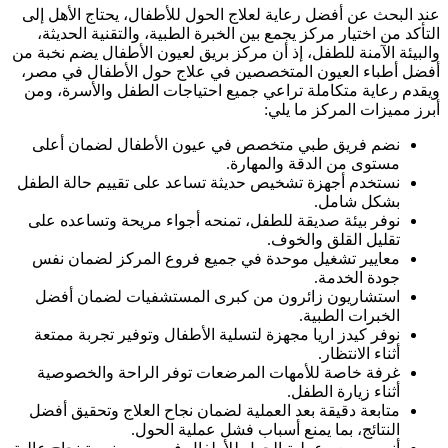
عند البحث عن أفضل رعاية لعلاج الحول للأطفال، يحتاج الأهل إلى
التأكد من اختيار مركز يجمع بين الخبرة الطبية، والتقنية الحديثة،
والبيئة الآمنة للطفل، إذ أن مركز بريق لعيون الأطفال يضم نخبة من
أفضل أطباء العيون المتخصصين في علاج حول الأطفال في مصر،
ويقدم رعاية متكاملة تراعي جميع احتياجات الطفل والأسرة، ومن
أبرز مميزات المركز ما يلي:
نضم فريق طبي متخصص في عيون الأطفال لضمان أعلى
مستوى من الدقة والمهارة.
نستخدم أجهزة تشخيص حديثة تساعد على تقييم حالة الطفل
بشكل شامل.
نوفر بيئة صديقة للطفل، تمنحه أجواء مريحة وتساعده على
تقليل القلق والخوف.
معايير تشغيل موحدة في جميع فروع المركز لضمان نفس
جودة الخدمة.
استشاريون زائرون من كبرى المستشفيات لضمان أفضل
الخبرات الطبية.
نوفر كيدز اريا مجهزة لتسلية الأطفال وتوفير تجربة ممتعة
أثناء الانتظار.
غرفة خاصة للأمهات المرضعات توفر الراحة والخصوصية
أثناء زيارة الطفل.
متابعة دقيقة بعد العملية لضمان نجاح العلاج وتحقيق أفضل
النتائج، بما يمنع أسباب فشل عملية الحول.