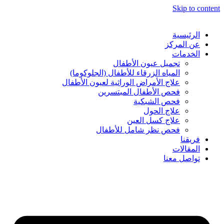
Skip to content
الرئيسية
عن المركز
الخدمات
تجميل عيون الأطفال
المياه الزرقاء للأطفال (الجلوكوما)
⁠علاج الأمراض الوراثية لعيون الأطفال
فحص الأطفال المبتسرين
فحص الشبكية
علاج الحول
علاج كسل العين
فحص نظر شامل للأطفال
فريقنا
المقالات
تواصل معنا