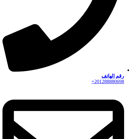
رقم الهاتف
201288880698+