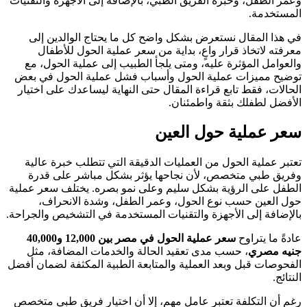
وعمر الطفل، وخبرة الفريق الطبي، بالإضافة إلى الأجهزة والتقنيات
المستخدمة.
في هذا المقال نستعرض بشكل واضح كل ما يحتاج الوالدين إلى
معرفته لاتخاذ قرار واعٍ، بداية من سعر عملية الحول للأطفال
والعوامل المؤثرة عليه، ومتى يلجأ الطبيب إلى عملية الحول، مع
توضيح مميزات عملية الحول وأسباب فشل عملية الحول في بعض
الحالات، فقط تابع قراءة المقال حتى النهاية ليساعدك على اختيار
الأفضل لطفلك بثقة واطمئنان.
سعر عملية حول العين
تعتبر عملية الحول من العمليات الدقيقة التي تتطلب خبرة عالية
وفريق طبي متخصص، لأن نجاحها يؤثر بشكل مباشر على قدرة
الطفل على الرؤية بشكل سليم وعلى نمو بصره. يختلف سعر عملية
حول العين حسب نوع الحول، وعمر الطفل، وشدة الانحراف،
بالإضافة إلى الأجهزة والتقنيات المستخدمة في التشخيص والجراحة.
عادةً ما يتراوح
سعر عملية الحول في مصر بين 12,000 و40,000
جنيه مصري
، حسب مدى تعقيد الحالة والخدمات المضافة، مثل
الفحوصات قبل وبعد العملية والمتابعة الطبية المكثفة لضمان أفضل
النتائج.
رغم أن التكلفة تعتبر عامل مهم، إلا أن اختيار فريق طبي متخصص