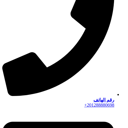
رقم الهاتف
201288880698+