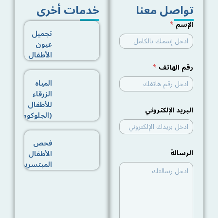
تواصل معنا
خدمات أخرى
الإسم
*
تجميل
عيون
الأطفال
ا
رقم الهاتف
*
ل
ه
المياه
ا
الزرقاء
ت
ف
للأطفال
ا
البريد الإلكتروني
(الجلوكوما)
ل
إ
ل
فحص
ك
ت
الرسالة
الأطفال
ر
المبتسرين
و
ن
ي
ا
ل
إ
س