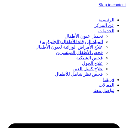
Skip to content
الرئيسية
عن المركز
الخدمات
تجميل عيون الأطفال
المياه الزرقاء للأطفال (الجلوكوما)
⁠علاج الأمراض الوراثية لعيون الأطفال
فحص الأطفال المبتسرين
فحص الشبكية
علاج الحول
علاج كسل العين
فحص نظر شامل للأطفال
فريقنا
المقالات
تواصل معنا