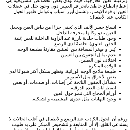
وتركيبة العين الخارجية، حيث تؤدي بعض الخصائص التشريحية إلى
إعطاء انطباع خاطئ بانحراف العينين دون وجود خلل في عضلات
العين أو قوة الإبصار. وتشمل أبرز أسباب وعوامل ظهور الحول
الكاذب عند الأطفال:
اتساع جسر الأنف الذي يُخفي جزءًا من بياض العين ويجعل
العين تبدو وكأنها منحرفة للداخل.
وجود طيات جلدية بارزة عند الزاوية الداخلية للعين (ثنية
الجفن العلوي)، خاصةً لدى الرضع.
كِبر أو صِغر المسافة بين العينين مقارنةً بطبيعة الوجه.
عدم تماثل الجفون بين العينين.
اختلاف لون العينين.
الولادة المبكرة.
طبيعة ملامح الوجه الوراثية، وتظهر بشكل أكثر شيوعًا لدى
بعض الأعراق مثل الآسيويين.
مشاكل الجفون الناتجة عن إصابات، أو صدمات، أو بعض
اضطرابات الغدة الدرقية.
أورام الحجاج التي تنمو حول العين.
وجود التهابات مثل عدوى المشيمية والشبكية.
ورغم أن الحول الكاذب عند الرضع والأطفال في أغلب الحالات لا
يستدعي القلق، إلا أن المتابعة والتشخيص المبكر على يد طبيب
عيون متخصص يظل خطوة أساسية للاطمئنان على سلامة نظر