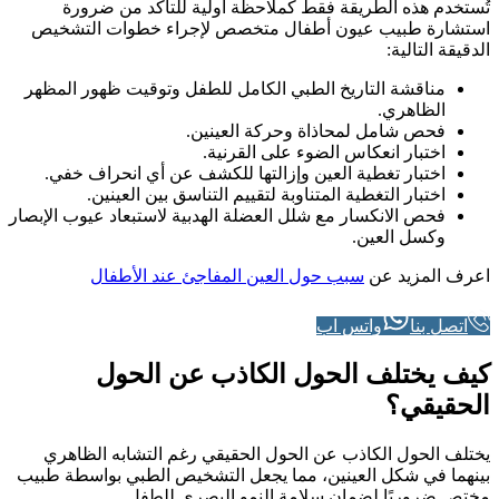
تُستخدم هذه الطريقة فقط كملاحظة أولية للتأكد من ضرورة
استشارة طبيب عيون أطفال متخصص لإجراء خطوات التشخيص
الدقيقة التالية:
مناقشة التاريخ الطبي الكامل للطفل وتوقيت ظهور المظهر
الظاهري.
فحص شامل لمحاذاة وحركة العينين.
اختبار انعكاس الضوء على القرنية.
اختبار تغطية العين وإزالتها للكشف عن أي انحراف خفي.
اختبار التغطية المتناوبة لتقييم التناسق بين العينين.
فحص الانكسار مع شلل العضلة الهدبية لاستبعاد عيوب الإبصار
وكسل العين.
اعرف المزيد عن
سبب حول العين المفاجئ عند الأطفال
اتصل بنا
واتس اب
كيف يختلف الحول الكاذب عن الحول
الحقيقي؟
يختلف الحول الكاذب عن الحول الحقيقي رغم التشابه الظاهري
بينهما في شكل العينين، مما يجعل التشخيص الطبي بواسطة طبيب
مختص ضروريًا لضمان سلامة النمو البصري للطفل.