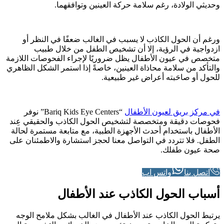
وحديثي الولادة، رغم سلامة حركة العينين وتوافقهما.
ورغم أن الحول الكاذب لا يسبب في الغالب ضعفًا في النظر أو
ازدواجية في الرؤية، إلا أن تشخيص الطفل من خلال طبيب
متخصص في عيون الأطفال يظل ضروريًا لإجراء الفحوصات اللازمة
والتأكد من سلامة محاذاة العينين، خاصةً إذا استمر الشكل الظاهري
للحول أو صاحَبته أعراض غير طبيعية.
في مركز بريق لعيون الأطفال
“Bariq Kids Eye Centers” نوفر
فحوصات دقيقة ومتخصصة لتشخيص الحول الكاذب والحقيقي عِند
الأطفال باستخدام أحدث الأجهزة الطبية، مع متابعة مستمرة لحالة
الطفل. فلا تتردد في التواصل معنا لحجز استشارة والاطمئنان على
صحة عيون طفلك.
اتصل بنا
واتس اب
أسباب الحول الكاذب عند الأطفال
يرتبط الحول الكاذب عند الأطفال في الغالب بشكل ملامح الوجه