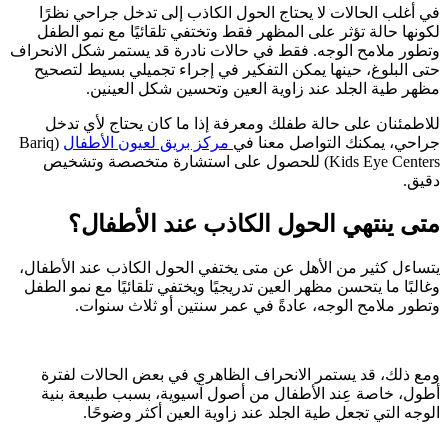
في أغلب الحالات لا يحتاج الحول الكاذب إلى تدخل جراحي نظرًا
لكونها حالة تؤثر على المظهر فقط وتختفي تلقائيًا مع نمو الطفل
وتطور ملامح الوجه. فقط في حالات نادرة قد يستمر شكل الانحراف
حتى البلوغ، حينها يمكن التفكير في إجراء تجميلي بسيط لتصحيح
مظهر طية الجلد عند زاوية العين وتحسين شكل العينين.
للاطمئنان على حالة طفلك ومعرفة إذا ما كان يحتاج لأي تدخل
جراحي، يمكنك التواصل معنا في
مركز بريق لعيون الأطفال
(Bariq
Kids Eye Centers) للحصول على استشارة متخصصة وتشخيص
دقيق.
متى ينتهي الحول الكاذب عند الأطفال؟
يتساءل كثير من الأهل عن متى يختفي الحول الكاذب عند الأطفال،
وغالبًا ما يتحسن مظهر العين تدريجيًا ويختفي تلقائيًا مع نمو الطفل
وتطور ملامح الوجه، عادةً في عمر سنتين أو ثلاث سنوات.
ومع ذلك، قد يستمر الانحراف الظاهري في بعض الحالات لفترة
أطول، خاصة عِند الأطفال من أصول آسيوية، بسبب طبيعة بنية
الوجه التي تجعل طية الجلد عند زاوية العين أكثر وضوحًا.