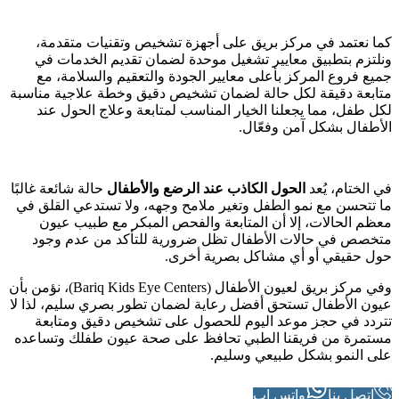
كما نعتمد في مركز بريق على أجهزة تشخيص وتقنيات متقدمة،
ونلتزم بتطبيق معايير تشغيل موحدة لضمان تقديم الخدمات في
جميع فروع المركز بأعلى معايير الجودة والتعقيم والسلامة، مع
متابعة دقيقة لكل حالة لضمان تشخيص دقيق وخطة علاجية مناسبة
لكل طفل، مما يجعلنا الخيار المناسب لمتابعة وعلاج الحول عند
الأطفال بشكل آمن وفعّال.
في الختام، يُعد
الحول الكاذب عند الرضع والأطفال
حالة شائعة غالبًا
ما تتحسن مع نمو الطفل وتغير ملامح وجهه، ولا تستدعي القلق في
معظم الحالات، إلا أن المتابعة والفحص المبكر مع طبيب عيون
متخصص في حالات الأطفال تظل ضرورية للتأكد من عدم وجود
حول حقيقي أو أي مشاكل بصرية أخرى.
وفي مركز بريق لعيون الأطفال (Bariq Kids Eye Centers)، نؤمن بأن
عيون الأطفال تستحق أفضل رعاية لضمان تطور بصري سليم، لذا لا
تتردد في حجز موعد اليوم للحصول على تشخيص دقيق ومتابعة
مستمرة من فريقنا الطبي تحافظ على صحة عيون طفلك وتساعده
على النمو بشكل طبيعي وسليم.
اتصل بنا
واتس اب