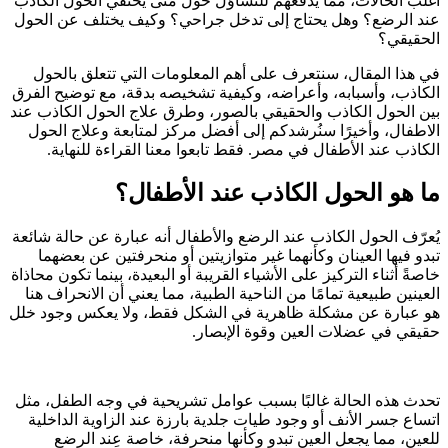
أغلب الحالات، مما يدفعهم للتساؤل حول متى يختفي الحول الكاذب
عند الرضع؟ وهل يحتاج إلى تدخل جراحي؟ وكيف يختلف عن الحول
الحقيقي؟
في هذا المقال، سنتعرف على أهم المعلومات التي تتعلق بالحول
الكاذب، وأسبابه، وأعراضه، وكيفية تشخيصه بدقة، مع توضيح الفرق
بين الحول الكاذب والحقيقي بالصور، وطرق علاج الحول الكاذب عند
الاطفال، وأخيرًا سنُرشدكم إلى أفضل مركز لمتابعة وعلاج الحول
الكاذب عند الأطفال في مصر. فقط تابعوا معنا القراءة للنهاية.
ما هو الحول الكاذب عند الأطفال؟
يُعرّف الحول الكاذب عند الرضع والأطفال أنه عبارة عن حالة شائعة
تبدو فيها العينان وكأنهما غير متوازيتين أو منحرفتين عن بعضهما
خاصةً أثناء التركيز على الأشياء القريبة أو البعيدة، بينما تكون محاذاة
العينين طبيعية تمامًا من الناحية الطبية، مما يعني أن الانحراف هنا
هو عبارة عن مشكلة ظاهرية في الشكل فقط، ولا يعكس وجود خلل
حقيقي في عضلات العين وقوة الإبصار.
تحدث هذه الحالة غالبًا بسبب عوامل تشريحية في وجه الطفل، مثل
اتساع جسر الأنف أو وجود طيات جلدية بارزة عند الزاوية الداخلية
للعين، مما يجعل العين تبدو وكأنها منحرفة، خاصة عِند الرضع