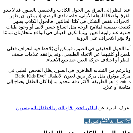
عند النظر إلى الفرق بين الحول الكاذب والحقيقي بالصور، قد لا يبدو
الفرق واضحًا للوهلة الأولى، خاصة لدى الرضع، إذ يمكن أن يظهر
الانحراف بنفس الشكل في كلتا الحالتين. فالحول الكاذب يظهر
كنتيجة طبيعية لملامح الوجه مثل اتساع جسر الأنف أو وجود طيات
جلدية عند زاوية العين، بينما تكون العينان في الواقع متحاذيتان تمامًا
ولا يؤثر الانحراف على الرؤية.
أما الحول الحقيقي في الصور، فيمكن أن يُلاحظ فيه انحراف فعلي
للعين أو كلتيهما عن الاتجاه الطبيعي، وقد يرافقه علامات ضعف
النظر أو اختلاف حركة العين عند تتبع الأشياء.
وبالرغم من التشابه الظاهري في الصور، يظل الفحص الطبي في
مركز موثوق مثل مركز بريق لعيون الأطفال “Bariq Kids Eye
Centers” هو الطريقة الأكثر دقة لتحديد ما إذا كان الطفل يحتاج إلى
متابعة أو علاج.
اعرف المزيد عن
اماكن فحص قاع العين للاطفال المبتسرين
اتصل بنا
واتس اب