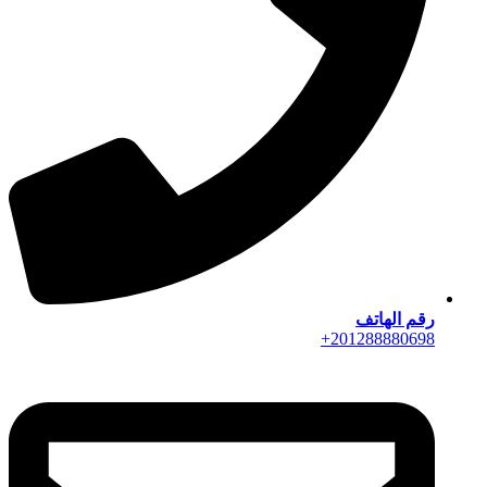
رقم الهاتف
201288880698+