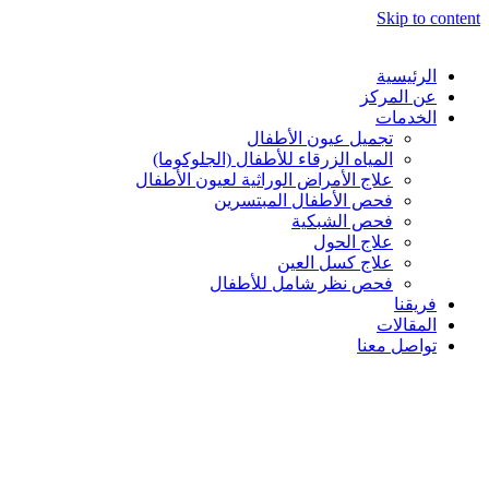
Skip to content
الرئيسية
عن المركز
الخدمات
تجميل عيون الأطفال
المياه الزرقاء للأطفال (الجلوكوما)
⁠علاج الأمراض الوراثية لعيون الأطفال
فحص الأطفال المبتسرين
فحص الشبكية
علاج الحول
علاج كسل العين
فحص نظر شامل للأطفال
فريقنا
المقالات
تواصل معنا